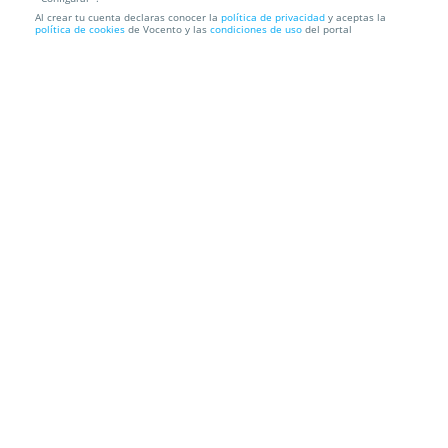
Al crear tu cuenta declaras conocer la
política de privacidad
y aceptas la
política de cookies
de Vocento y las
condiciones de uso
del portal
99€
Colchón Visco Biotherapy ECCOX
Envío a domicilio
Información local
Condiciones