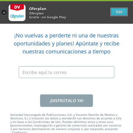
Newsletter
arrow_back
Oferplan
Ver
×
Oferplan
Gratis - en Google Play
arrow_back
share
¡No vuelvas a perderte ni una de nuestras

oportunidades y planes! Apúntate y recibe
nuestras comunicaciones a tiempo
Anterior
Sig
Caducada
¡DISFRÚTALO YA!
Sociedad Vascongada de Publicaciones, S.A. y Vocento Gestión de Medios y
Servicios, S.L.U tratarán tus datos y atenderán tus derechos de acuerdo a ella
y en base a las Condiciones de Uso. Puedes delimitar estos y otros usos
(promocionales, investigación o gestión de comercial) realizados por nosotros
o por terceros destinatarios de manera conjunta o, por separado, pulsando
¨Configurar¨.