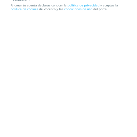
Al crear tu cuenta declaras conocer la
política de privacidad
y aceptas la
Come toda la pizza que quieras
política de cookies
de Vocento y las
condiciones de uso
del portal
La Mafia se sienta a la mesa
C/ San Marcial 8, 20005. Donostia/san
Sebastián. Gipuzkoa
Información local
Condiciones
Localización