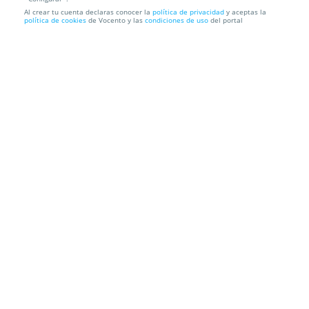
Al crear tu cuenta declaras conocer la
política de privacidad
y aceptas la
Curso de Ayurveda
política de cookies
de Vocento y las
condiciones de uso
del portal
ILABORA FORMACIÓN
Información local
Condiciones