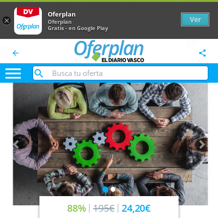
Oferplan
Ver
×
Oferplan
Gratis - en Google Play
arrow_back
share

Anterior
Sig
88%
195€
24,20€