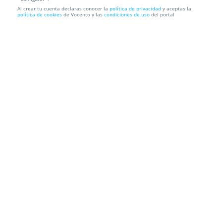
Al crear tu cuenta declaras conocer la
política de privacidad
y aceptas la
Curso online de maquillaje profesional de 250 horas
política de cookies
de Vocento y las
condiciones de uso
del portal
ALBE FORMACIÓN
España
Información local
Condiciones
Localización