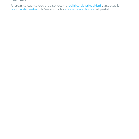
Al crear tu cuenta declaras conocer la
política de privacidad
y aceptas la
Ecografia 4D con fotos y vídeos
política de cookies
de Vocento y las
condiciones de uso
del portal
MIEKO 4D
Mikeletes, 12
Información local
Condiciones
Localización