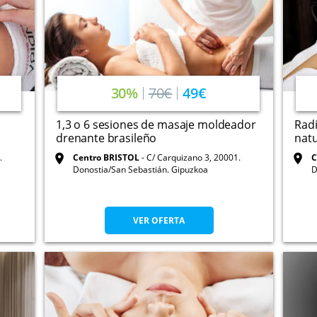
30%
70€
49€
1,3 o 6 sesiones de masaje moldeador
Radi
drenante brasileño
natu
.
Centro BRISTOL
C/ Carquizano 3, 20001.
C
Donostia/San Sebastián. Gipuzkoa
D
VER OFERTA