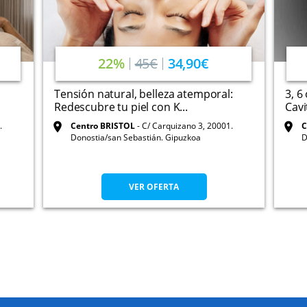
22%
45€
34,90€
Tensión natural, belleza atemporal:
3, 6
Redescubre tu piel con K...
Cavi
.
Centro BRISTOL
C/ Carquizano 3, 20001.
C
Donostia/san Sebastián. Gipuzkoa
D
VER OFERTA
CONTACTAR
CONDICIONES DE USO
AYUDA
OFERTAS AN