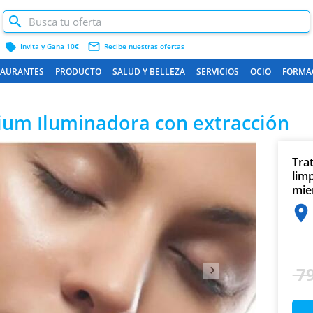
label
mail_outline
Invita y Gana 10€
Recibe nuestras ofertas
TAURANTES
PRODUCTO
SALUD Y BELLEZA
SERVICIOS
OCIO
FORMA
mium Iluminadora con extracción
Siguiente
Tra
limp
mie
79