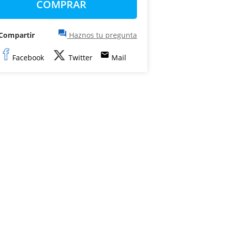
COMPRAR
question_answer
Compartir
Haznos tu pregunta
email
Facebook
Twitter
Mail