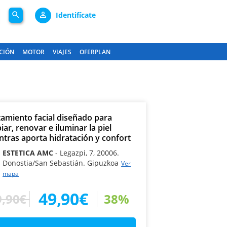
search
person_outline
Identifícate
CIÓN
MOTOR
VIAJES
OFERPLAN
tamiento facial diseñado para
iar, renovar e iluminar la piel
ntras aporta hidratación y confort
ESTETICA AMC
Legazpi, 7, 20006.
Donostia/San Sebastián. Gipuzkoa
Ver
mapa
49,90€
,90€
38%