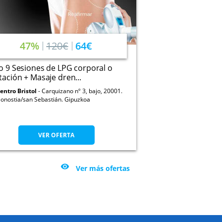
47%
120€
64€
 o 9 Sesiones de LPG corporal o
tación + Masaje dren...
entro Bristol
Carquizano nº 3, bajo, 20001.
onostia/san Sebastián. Gipuzkoa
VER OFERTA

Ver más ofertas
TERIORES
MAPA WEB