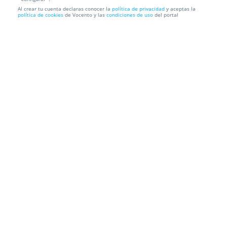
Al crear tu cuenta declaras conocer la
política de privacidad
y aceptas la
Luz de trabajo 20W COB LED, TM Electron
política de cookies
de Vocento y las
condiciones de uso
del portal
Envío a domicilio
Información local
Condiciones