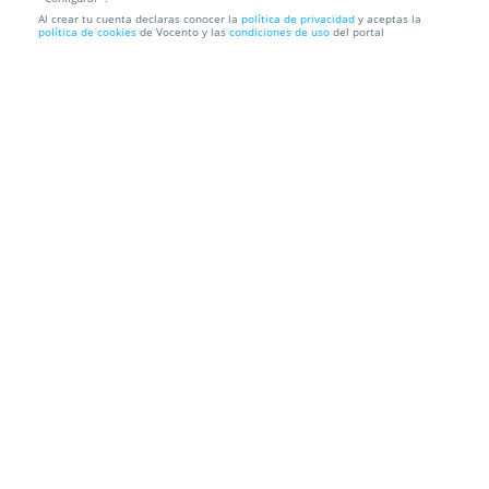
Al crear tu cuenta declaras conocer la
política de privacidad
y aceptas la
Reloj Lici acabado en oro amarillo de 18K Luxenter
política de cookies
de Vocento y las
condiciones de uso
del portal
Envío a domicilio
Información local
Condiciones