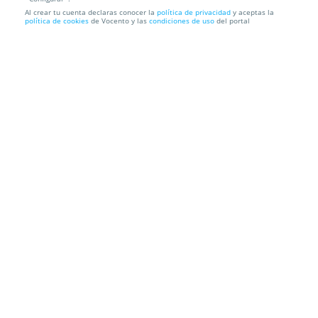
Al crear tu cuenta declaras conocer la
política de privacidad
y aceptas la
Tratamiento facial 6 en 1 en Centro Ixia Donosti
política de cookies
de Vocento y las
condiciones de uso
del portal
¡lograr una...
CLÍNICA IXIA DONOSTI
C/ Pedro Egaña 8, 20006. Donostia/san
Sebastián. Gipuzkoa
Información local
Condiciones
Localización