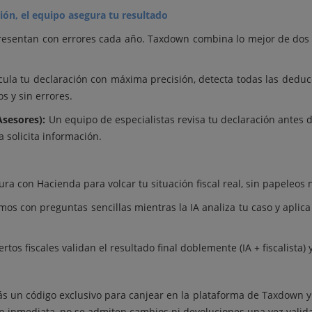
ión, el equipo asegura tu resultado
resentan con errores cada año. Taxdown combina lo mejor de dos
ula tu declaración con máxima precisión, detecta todas las deduc
s y sin errores.
sesores):
Un equipo de especialistas revisa tu declaración antes d
a solicita información.
a con Hacienda para volcar tu situación fiscal real, sin papeleos n
os con preguntas sencillas mientras la IA analiza tu caso y apli
rtos fiscales validan el resultado final doblemente (IA + fiscalista) 
ás un código exclusivo para canjear en la plataforma de Taxdown y a
ión inmediata, no se admiten cambios ni devoluciones una vez valida