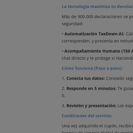
La tecnología maximiza tu devoluc
Más de 900.000 declaraciones se p
seguridad:
•
Automatización TaxDown AI:
Calc
corresponden, y presenta en minuto
•
Acompañamiento Humano (150 A
chat directo y te protege si Haciend
Cómo funciona (Paso a paso):
1.
Conecta tus datos:
Conexión segur
2.
Responde en 5 minutos:
Te guiam
ti.
3.
Revisión y presentación:
Los expe
Condiciones del servicio:
Una vez adquirido el cupón, recibir
licencia de servicio digital de gest