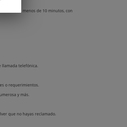
claración en menos de 10 minutos, con
 llamada telefónica.
nes o requerimientos.
numerosa y más.
olver que no hayas reclamado.