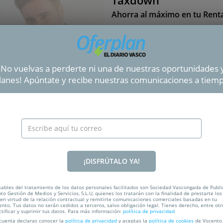
Taxdown
Ahorra al máximo en tu Rent
cada
46%
¡No vuelvas a perderte ni una de nuestras oportunidades 
lanes! Apúntate y recibe nuestras comunicaciones a tiem
CA
LOCALIZACIÓN
 TAXDOWN: TU DECLARACIÓN D
¡DISFRÚTALO YA!
MIEDO
ables del tratamiento de los datos personales facilitados son Sociedad Vascongada de Publi
nto Gestión de Medios y Servicios, S.L.U, quienes los tratarán con la finalidad de prestarte los
 en virtud de la relación contractual y remitirte comunicaciones comerciales basadas en tu
us impuestos y déjalo todo en manos de tu asesor. Disfruta d
nto. Tus datos no serán cedidos a terceros, salvo obligación legal. Tienes derecho, entre otr
ctificar y suprimir tus datos. Para más información:
política de privacidad
a Artificial y un equipo de expertos fiscales para que pagues 
 cuenta declaras conocer la
política de privacidad
y aceptas la
política de cookies
de Vocento 