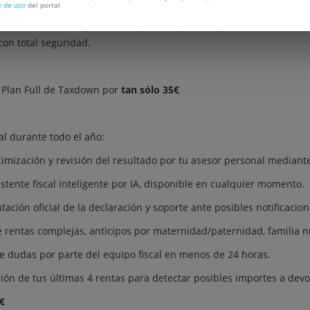
s de uso
del portal
icar deducciones que suelen pasarse por alto, podrás hacer tu de
con total seguridad.
l Plan Full de Taxdown por
tan sólo 35€
tal durante todo el año:
timización y revisión del resultado por tu asesor personal mediante
istente fiscal inteligente por IA, disponible en cualquier momento.
ación oficial de la declaración y soporte ante posibles notificacio
 rentas complejas, anticipos por maternidad/paternidad, familia 
 dudas por parte del equipo fiscal en menos de 24 horas.
ión de tus últimas 4 rentas para detectar posibles importes a dev
€