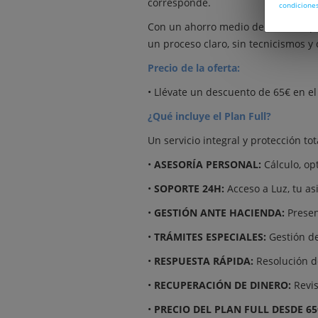
corresponde.
condicione
Con un ahorro medio de 350€ al apl
un proceso claro, sin tecnicismos y 
Precio de la oferta:
• Llévate un descuento de 65€ en e
¿Qué incluye el Plan Full?
Un servicio integral y protección to
•
ASESORÍA PERSONAL:
Cálculo, op
•
SOPORTE 24H:
Acceso a Luz, tu as
•
GESTIÓN ANTE HACIENDA:
Present
•
TRÁMITES ESPECIALES:
Gestión de
•
RESPUESTA RÁPIDA:
Resolución de
•
RECUPERACIÓN DE DINERO:
Revis
•
PRECIO DEL PLAN FULL DESDE 65