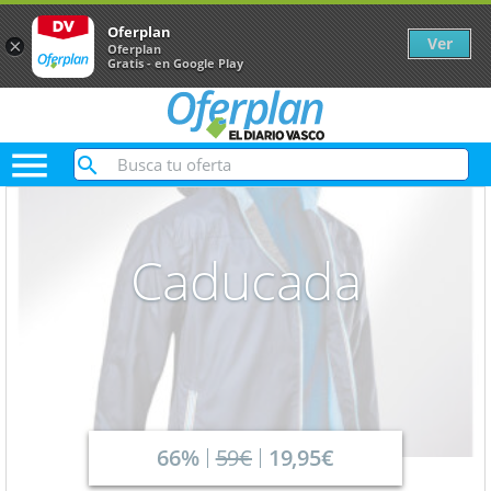
Oferplan
Ver
×
Oferplan
Gratis - en Google Play

Caducada
66%
59€
19,95€