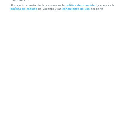
Al crear tu cuenta declaras conocer la
política de privacidad
y aceptas la
¡Tu coche como nuevo! Exterior, interior, tapicería y
política de cookies
de Vocento y las
condiciones de uso
del portal
ozono
MAXI GARBICAR
Paseo Ubarburu 9, 20014. Donostia/san Sebastián.
Gipuzkoa
Información local
Condiciones
Localización