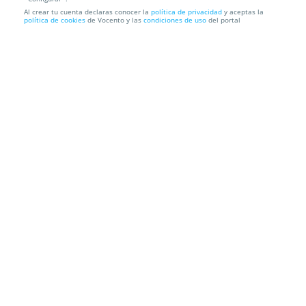
Al crear tu cuenta declaras conocer la
política de privacidad
y aceptas la
Menú Japonés: maki, sushi y mucho más en
política de cookies
de Vocento y las
condiciones de uso
del portal
Restaurante japonés...
Restaurante Japones Oishi
Zigordia 32 bajo, 20800. Zarautz.
Gipuzkoa
Información local
Condiciones
Localización