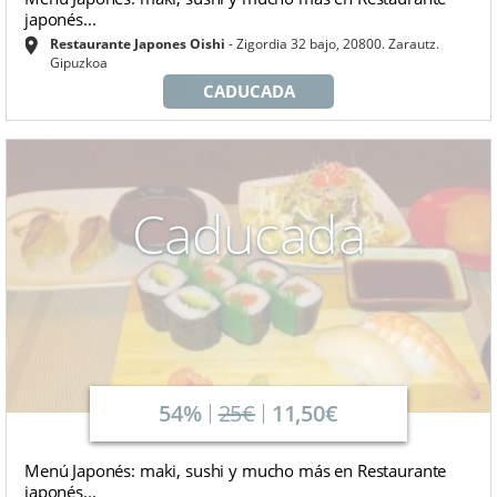
japonés...
Restaurante Japones Oishi
Zigordia 32 bajo, 20800. Zarautz.
Gipuzkoa
CADUCADA
Caducada
54%
25€
11,50€
Menú Japonés: maki, sushi y mucho más en Restaurante
japonés...