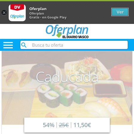
Oferplan
Ver
×
Oferplan
Gratis - en Google Play

Caducada
54%
25€
11,50€