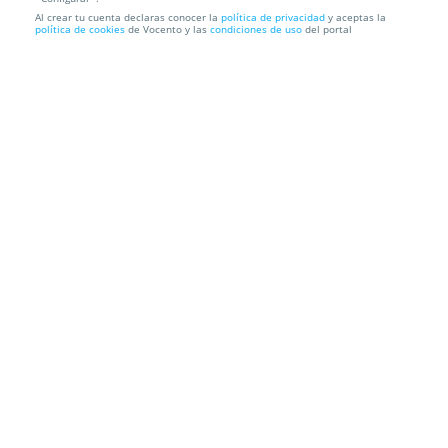
Al crear tu cuenta declaras conocer la
política de privacidad
y aceptas la
Servicio de limpieza profesional de 5 horas
política de cookies
de Vocento y las
condiciones de uso
del portal
ASISTHOGAR BIDASOA
SERVICIO A DOMICILIO en Irun y
Hondarribia
Información local
Condiciones
Localización