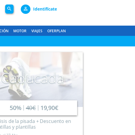
search
person_outline
Identifícate
CIÓN
MOTOR
VIAJES
OFERPLAN
Caducada
50%
40€
19,90€
isis de la pisada + Descuento en
tillas y plantillas