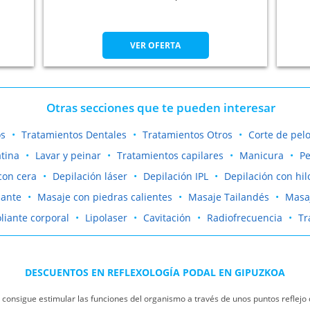
VER OFERTA
Otras secciones que te pueden interesar
os
Tratamientos Dentales
Tratamientos Otros
Corte de pel
tina
Lavar y peinar
Tratamientos capilares
Manicura
Pe
con cera
Depilación láser
Depilación IPL
Depilación con hil
jante
Masaje con piedras calientes
Masaje Tailandés
Masa
liante corporal
Lipolaser
Cavitación
Radiofrecuencia
Tr
DESCUENTOS EN REFLEXOLOGÍA PODAL EN GIPUZKOA
 consigue estimular las funciones del organismo a través de unos puntos reflejo