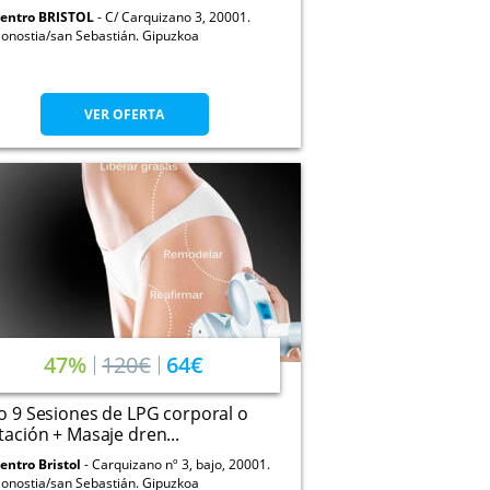
entro BRISTOL
C/ Carquizano 3, 20001.
onostia/san Sebastián. Gipuzkoa
VER OFERTA
47%
120€
64€
 o 9 Sesiones de LPG corporal o
tación + Masaje dren...
entro Bristol
Carquizano nº 3, bajo, 20001.
onostia/san Sebastián. Gipuzkoa