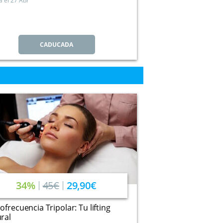
a el
27 Abr
CADUCADA
34%
45€
29,90€
ofrecuencia Tripolar: Tu lifting
ral