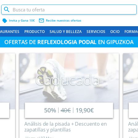
label
mail_outline
Invita y Gana 10€
Recibe nuestras ofertas
TAURANTES
PRODUCTO
SALUD Y BELLEZA
SERVICIOS
OCIO
FORMA
OFERTAS DE
REFLEXOLOGIA PODAL
EN GIPUZKOA
Caducada
50%
40€
19,90€
Análisis de la pisada + Descuento en
Anál
zapatillas y plantillas
zapa