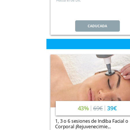
Hasta el
08 Dic
CADUCADA
43%
69€
39€
1, 3 o 6 sesiones de Indiba Facial o
Corporal ¡Rejuvenecimie...