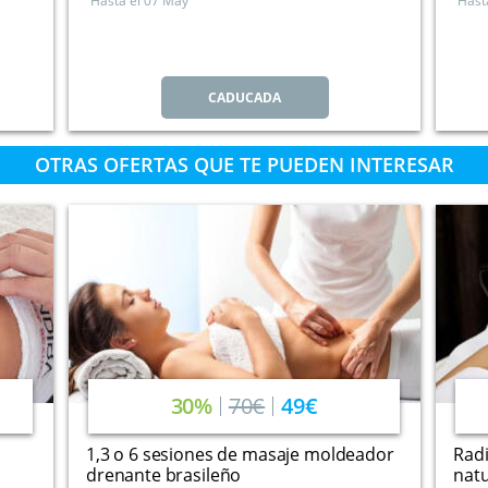
Hasta el
07 May
Hast
CADUCADA
OTRAS OFERTAS QUE TE PUEDEN INTERESAR
30%
70€
49€
1,3 o 6 sesiones de masaje moldeador
Radi
drenante brasileño
natu