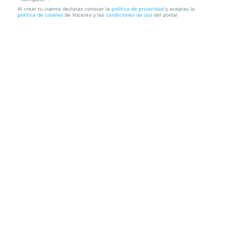
Al crear tu cuenta declaras conocer la
política de privacidad
y aceptas la
Ahorra un 15% en "TU CRUCERO ME SUENA" al
política de cookies
de Vocento y las
condiciones de uso
del portal
comprar tu cupón d...
MARINA SUN TRAVEL
Avda Jesús Santos Rein S/N 29640
Fuengirola, Málaga
Información local
Condiciones
Localización