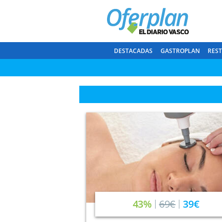
DESTACADAS
GASTROPLAN
RES
43%
69€
39€