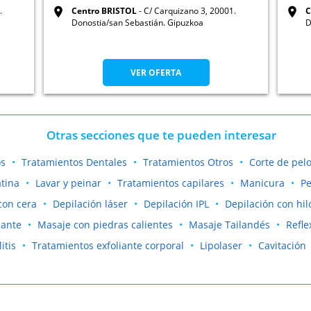
.
Centro BRISTOL
C/ Carquizano 3, 20001.
C
Donostia/san Sebastián. Gipuzkoa
D
VER OFERTA
Otras secciones que te pueden interesar
os
Tratamientos Dentales
Tratamientos Otros
Corte de pel
tina
Lavar y peinar
Tratamientos capilares
Manicura
Pe
con cera
Depilación láser
Depilación IPL
Depilación con hil
jante
Masaje con piedras calientes
Masaje Tailandés
Refle
itis
Tratamientos exfoliante corporal
Lipolaser
Cavitación