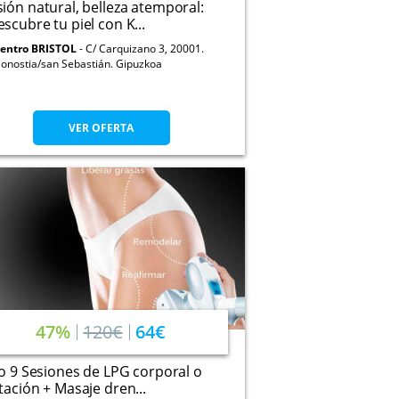
ión natural, belleza atemporal:
scubre tu piel con K...
entro BRISTOL
C/ Carquizano 3, 20001.
onostia/san Sebastián. Gipuzkoa
VER OFERTA
47%
120€
64€
 o 9 Sesiones de LPG corporal o
tación + Masaje dren...