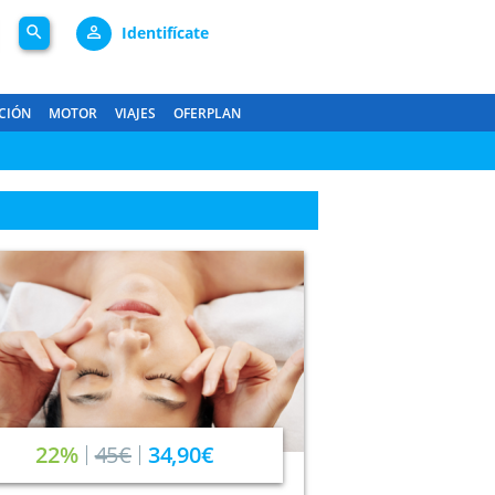
search
person_outline
Identifícate
CIÓN
MOTOR
VIAJES
OFERPLAN
22%
45€
34,90€